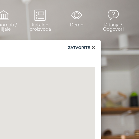
omati /
Katalog
Demo
Pitanja /
lijale
proizvoda
Odgovori
ZATVORITE