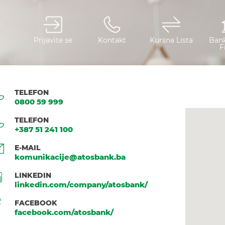
Prijavite se
Kontakt
Kursna Lista
Bank
Fi
TELEFON
0800 59 999
TELEFON
+387 51 241 100
E-MAIL
komunikacije@atosbank.ba
LINKEDIN
linkedin.com/company/atosbank/
FACEBOOK
facebook.com/atosbank/