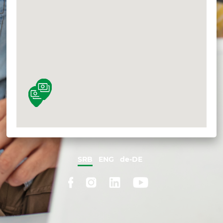
SRB
ENG
de-DE