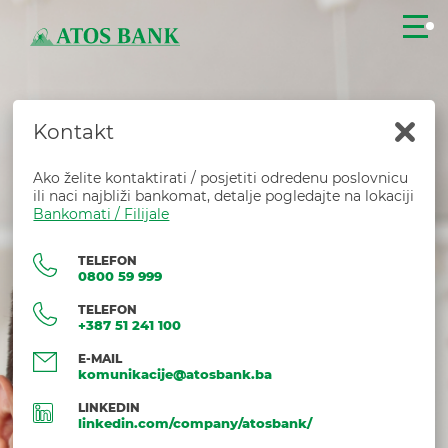
Kontakt
ZATVORITE
Ako želite kontaktirati / posjetiti odredenu poslovnicu
ili naci najbliži bankomat, detalje pogledajte na lokaciji
Bankomati / Filijale
TELEFON
0800 59 999
TELEFON
+387 51 241 100
E-MAIL
komunikacije@atosbank.ba
LINKEDIN
linkedin.com/company/atosbank/