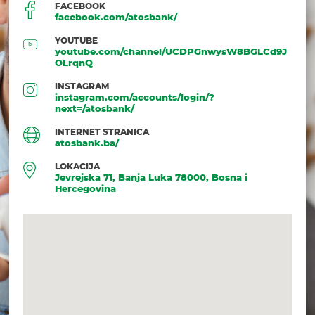
FACEBOOK
facebook.com/atosbank/
YOUTUBE
youtube.com/channel/UCDPGnwysW8BGLCd9J
OLrqnQ
INSTAGRAM
PRIJAVITE SE
instagram.com/accounts/login/?
next=/atosbank/
KONTAKT
INTERNET STRANICA
atosbank.ba/
BANKOMATI / FILIJAL
LOKACIJA
Jevrejska 71, Banja Luka 78000, Bosna i
KATALOG PROIZVOD
Hercegovina
DEMO
PITANJA / ODGOVORI