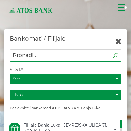
Bankomati / Filijale
ZATVORITE
VRSTA
Sve
Lista
PRIJAVITE SE
Poslovnice i bankomati ATOS BANK a.d. Banja Luka
KONTAKT
Filijala Banja Luka | JEVREJSKA ULICA 71,
BANJA LUKA