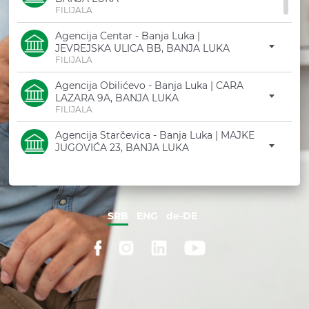
BANKOMATI / FILIJAL
FILIJALA
KATALOG PROIZVOD
Agencija Centar - Banja Luka |
JEVREJSKA ULICA BB, BANJA LUKA
DEMO
FILIJALA
PITANJA / ODGOVORI
Agencija Obilićevo - Banja Luka | CARA
LAZARA 9A, BANJA LUKA
FILIJALA
Agencija Starčevica - Banja Luka | MAJKE
JUGOVIĆA 23, BANJA LUKA
FILIJALA
Agencija Nova Varoš - Banja Luka | I
KRAJIŠKOG KORPUSA 118, BANJA LUKA
FILIJALA
SRB
ENG
de-DE
Filijala Laktaši | CARA DUŠANA 98A, TRN
FILIJALA
Agencija Laktaši Centar | TRG PALOG
BORCA PREDRAGA BUDIĆA BB, LAKTAŠI
FILIJALA